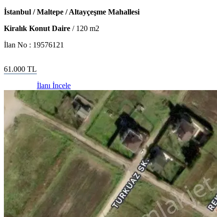
İstanbul / Maltepe / Altayçeşme Mahallesi
Kiralık Konut Daire
/
120
m2
İlan No :
19576121
61.000
TL
İlanı İncele