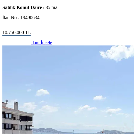
Satılık Konut Daire
/
85
m2
İlan No :
19490634
10.750.000
TL
İlanı İncele