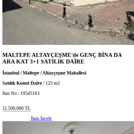
MALTEPE ALTAYÇEŞME'de GENÇ BİNA DA
ARA KAT 3+1 SATILIK DAİRE
İstanbul / Maltepe / Altayçeşme Mahallesi
Satılık Konut Daire
/
125
m2
İlan No :
19545163
11.500.000
TL
İlanı İncele