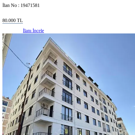
İlan No :
19471581
80.000
TL
İlanı İncele