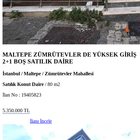
MALTEPE ZÜMRÜTEVLER DE YÜKSEK GİRİŞ
2+1 BOŞ SATILIK DAİRE
İstanbul / Maltepe / Zümrütevler Mahallesi
Satılık Konut Daire
/
80
m2
İlan No :
19405823
5.350.000
TL
İlanı İncele