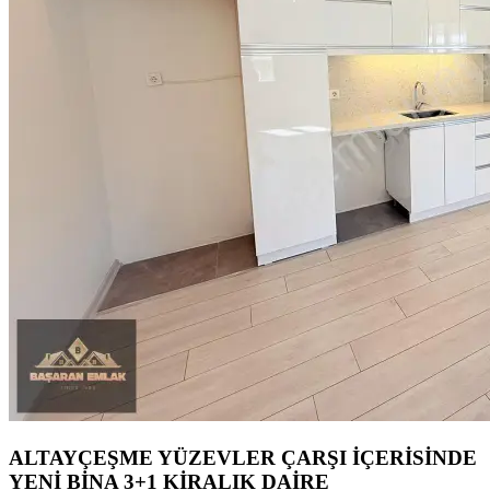
ALTAYÇEŞME YÜZEVLER ÇARŞI İÇERİSİNDE
YENİ BİNA 3+1 KİRALIK DAİRE