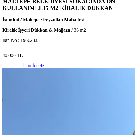
MALTEPE BELEDİYESİ SOKAĞINDA ÖN
KULLANIMLI 35 M2 KİRALIK DÜKKAN
İstanbul / Maltepe / Feyzullah Mahallesi
Kiralık İşyeri Dükkan & Mağaza
/
36
m2
İlan No :
19662333
40.000
TL
İlanı İncele