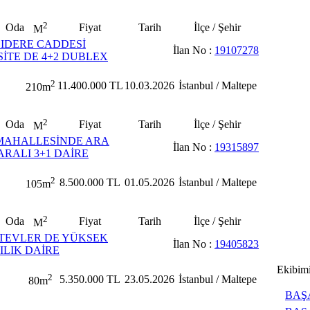
2
Oda
Fiyat
Tarih
İlçe / Şehir
M
IDERE CADDESİ
İlan No :
19107278
SİTE DE 4+2 DUBLEX
2
11.400.000 TL
10.03.2026
İstanbul / Maltepe
210m
2
Oda
Fiyat
Tarih
İlçe / Şehir
M
MAHALLESİNDE ARA
İlan No :
19315897
RALI 3+1 DAİRE
2
8.500.000 TL
01.05.2026
İstanbul / Maltepe
105m
2
Oda
Fiyat
Tarih
İlçe / Şehir
M
TEVLER DE YÜKSEK
İlan No :
19405823
TILIK DAİRE
Ekibim
2
5.350.000 TL
23.05.2026
İstanbul / Maltepe
80m
BAŞ