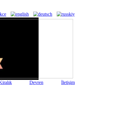
iralık
Devren
İletişim