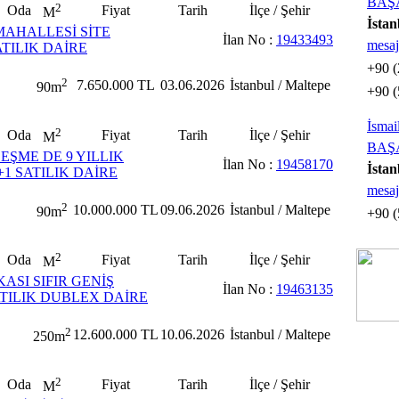
BAŞ
2
Oda
Fiyat
Tarih
İlçe / Şehir
M
İstan
MAHALLESİ SİTE
İlan No :
19433493
mesaj
ATILIK DAİRE
+90 (
2
7.650.000 TL
03.06.2026
İstanbul / Maltepe
90m
+90 (
İsma
2
Oda
Fiyat
Tarih
İlçe / Şehir
M
BAŞ
ŞME DE 9 YILLIK
İlan No :
19458170
İstan
2+1 SATILIK DAİRE
mesaj
2
10.000.000 TL
09.06.2026
İstanbul / Maltepe
90m
+90 (
2
Oda
Fiyat
Tarih
İlçe / Şehir
M
ASI SIFIR GENİŞ
İlan No :
19463135
TILIK DUBLEX DAİRE
2
12.600.000 TL
10.06.2026
İstanbul / Maltepe
250m
2
Oda
Fiyat
Tarih
İlçe / Şehir
M