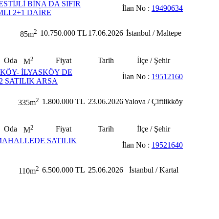
STİJLİ BİNA DA SIFIR
İlan No :
19490634
LI 2+1 DAİRE
2
10.750.000 TL
17.06.2026
İstanbul / Maltepe
85m
2
Oda
Fiyat
Tarih
İlçe / Şehir
M
KKÖY- İLYASKÖY DE
İlan No :
19512160
2 SATILIK ARSA
2
1.800.000 TL
23.06.2026
Yalova / Çiftlikköy
335m
2
Oda
Fiyat
Tarih
İlçe / Şehir
M
MAHALLEDE SATILIK
İlan No :
19521640
2
6.500.000 TL
25.06.2026
İstanbul / Kartal
110m