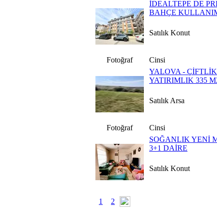
İDEALTEPE DE PRE
BAHÇE KULLANIM
Satılık Konut
Fotoğraf
Cinsi
YALOVA - ÇİFTLİ
YATIRIMLIK 335 M
Satılık Arsa
Fotoğraf
Cinsi
SOĞANLIK YENİ 
3+1 DAİRE
Satılık Konut
1
2