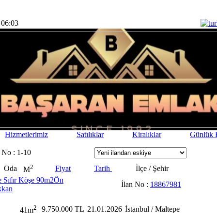
 06:03
Hizmetlerimiz
Satılıklar
Kiralıklar
Günlük K
 No : 1-10
2
Oda
Fiyat
Tarih
İlçe / Şehir
M
e Sıfır Köşe 90m2Ön
İlan No :
18867981
kkan
2
9.750.000 TL
21.01.2026
İstanbul / Maltepe
41m