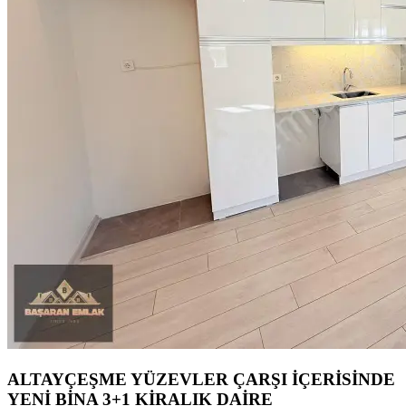
ALTAYÇEŞME YÜZEVLER ÇARŞI İÇERİSİNDE
YENİ BİNA 3+1 KİRALIK DAİRE