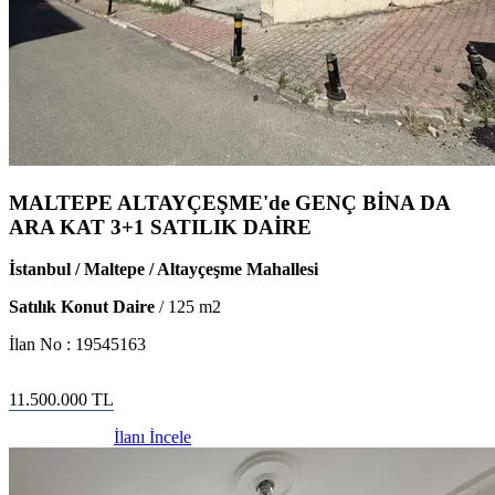
MALTEPE ALTAYÇEŞME'de GENÇ BİNA DA
ARA KAT 3+1 SATILIK DAİRE
İstanbul / Maltepe / Altayçeşme Mahallesi
Satılık Konut Daire
/
125
m2
İlan No :
19545163
11.500.000
TL
İlanı İncele