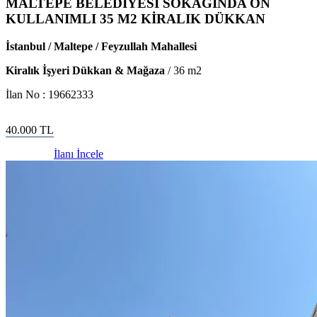
MALTEPE BELEDİYESİ SOKAĞINDA ÖN
KULLANIMLI 35 M2 KİRALIK DÜKKAN
İstanbul / Maltepe / Feyzullah Mahallesi
Kiralık İşyeri Dükkan & Mağaza
/
36
m2
İlan No :
19662333
40.000
TL
İlanı İncele