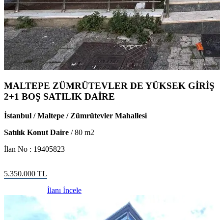
MALTEPE ZÜMRÜTEVLER DE YÜKSEK GİRİŞ
2+1 BOŞ SATILIK DAİRE
İstanbul / Maltepe / Zümrütevler Mahallesi
Satılık Konut Daire
/
80
m2
İlan No :
19405823
5.350.000
TL
İlanı İncele