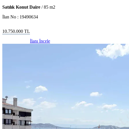
Satılık Konut Daire
/
85
m2
İlan No :
19490634
10.750.000
TL
İlanı İncele