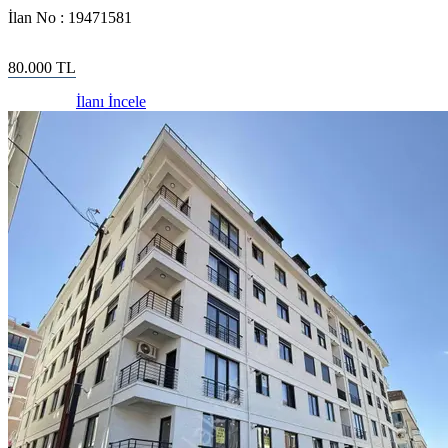
İlan No :
19471581
80.000
TL
İlanı İncele