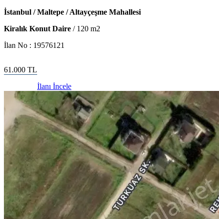
İstanbul / Maltepe / Altayçeşme Mahallesi
Kiralık Konut Daire
/
120
m2
İlan No :
19576121
61.000
TL
İlanı İncele