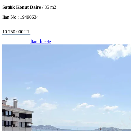
Satılık Konut Daire
/
85
m2
İlan No :
19490634
10.750.000
TL
İlanı İncele