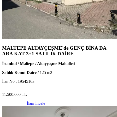
MALTEPE ALTAYÇEŞME'de GENÇ BİNA DA
ARA KAT 3+1 SATILIK DAİRE
İstanbul / Maltepe / Altayçeşme Mahallesi
Satılık Konut Daire
/
125
m2
İlan No :
19545163
11.500.000
TL
İlanı İncele