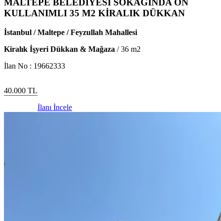
MALTEPE BELEDİYESİ SOKAĞINDA ÖN
KULLANIMLI 35 M2 KİRALIK DÜKKAN
İstanbul / Maltepe / Feyzullah Mahallesi
Kiralık İşyeri Dükkan & Mağaza
/
36
m2
İlan No :
19662333
40.000
TL
İlanı İncele