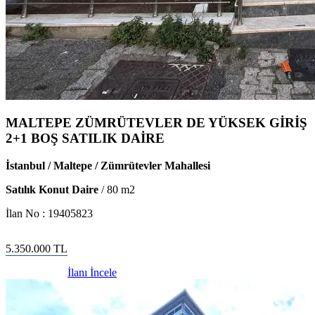
MALTEPE ZÜMRÜTEVLER DE YÜKSEK GİRİŞ
2+1 BOŞ SATILIK DAİRE
İstanbul / Maltepe / Zümrütevler Mahallesi
Satılık Konut Daire
/
80
m2
İlan No :
19405823
5.350.000
TL
İlanı İncele