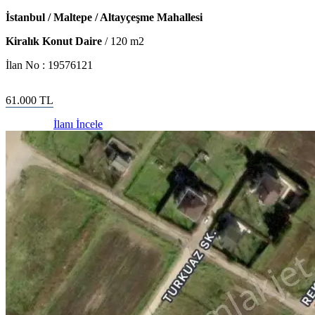
İstanbul / Maltepe / Altayçeşme Mahallesi
Kiralık Konut Daire
/
120
m2
İlan No :
19576121
61.000
TL
İlanı İncele