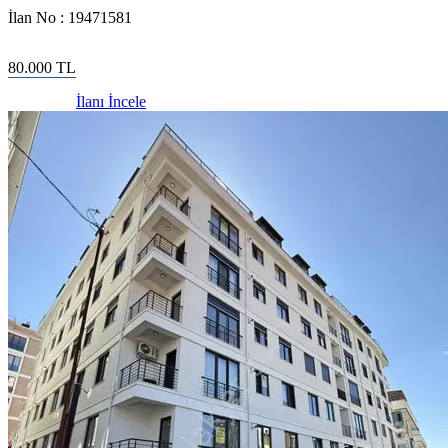
İlan No :
19471581
80.000
TL
İlanı İncele